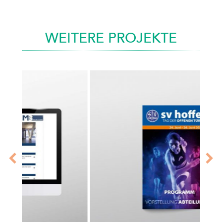
WEITERE PROJEKTE
previous
n
slide
s