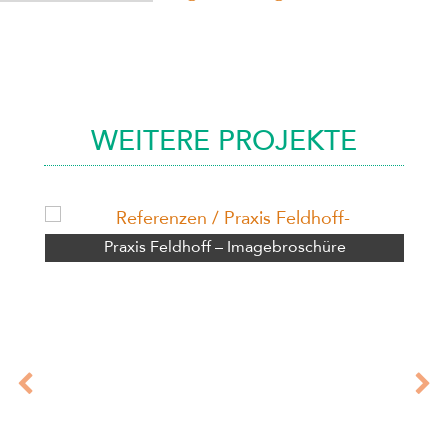
WEITERE PROJEKTE
Praxis Feldhoff – Imagebroschüre
previous
n
slide
s